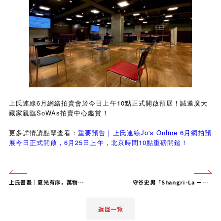
上氏連線6月網絡拍賣會於今日上午10點正式開啟預展！誠邀廣大
藏家親臨SoWAs拍賣中心鑑賞！
Jo's Online 6
更多詳情請點擊
查看：
重要預告｜上氏連線
月網拍預
6
25
10
展今日正式開
啟，
月
日上午，北京時間
點重磅開鎚！
上氏書畫｜夏光有序，萬物可珍——上氏連線Jo's Online 6月網拍書畫精品概覽
守谷史男「Shangri-La ー理想郷を求めてー」個展於7月15日-8月30日在大阪一音当代美術館「ICHION CONTEMPORARY」隆重開幕
返回一覽