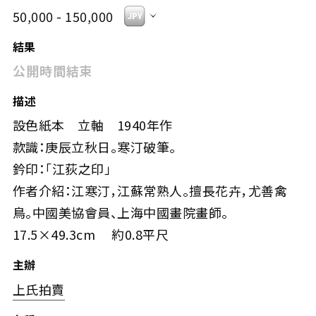
50,000 - 150,000
結果
公開時間結束
描述
設色紙本 立軸 1940年作
款識：庚辰立秋日。寒汀破筆。
鈐印：「江荻之印」
作者介紹：江寒汀，江蘇常熟人。擅長花卉，尤善禽
鳥。中國美協會員、上海中國畫院畫師。
17.5×49.3cm 約0.8平尺
主辦
上氏拍賣