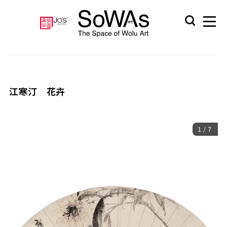
江寒汀 花卉
1
/
7