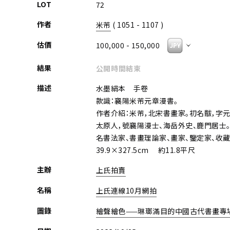
LOT
72
作者
米芾
( 1051 - 1107 )
估價
100,000 - 150,000
結果
公開時間結束
描述
水墨絹本 手卷
款識：襄陽米芾元章漫書。
作者介紹：米芾，北宋書畫家。初名黻，字元
太原人，號襄陽漫士、海岳外史、鹿門居士
名書法家、書畫理論家、畫家、鑒定家、收藏
39.9×327.5cm 約11.8平尺
主辦
上氏拍賣
名稱
上氏連線10月網拍
圖錄
繪聲繪色——琳瑯滿目的中國古代書畫專