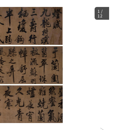
1
/
12