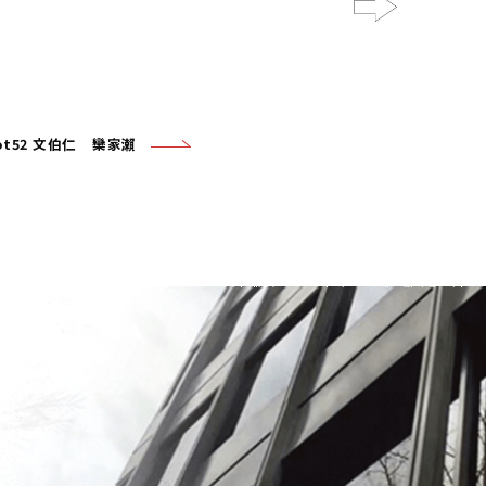
Next
ot52 文伯仁 欒家瀨