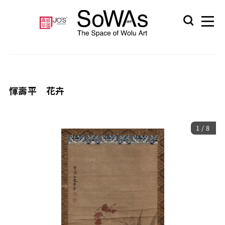
惲壽平 花卉
1
/
8