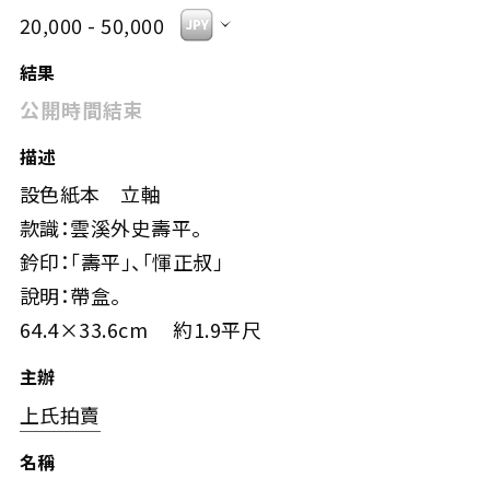
20,000 - 50,000
結果
公開時間結束
描述
設色紙本 立軸
款識：雲溪外史壽平。
鈐印：「壽平」、「惲正叔」
說明：帶盒。
64.4×33.6cm 約1.9平尺
主辦
上氏拍賣
名稱