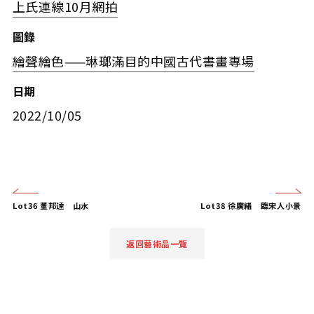
上氏連線10月網拍
圖錄
繪聲繪色——琳瑯滿目的中國古代書畫專場
日期
2022/10/05
Lot36 董邦達 山水
Lot38 徐廣緒 臨宋人小景
返回藝術品一覽