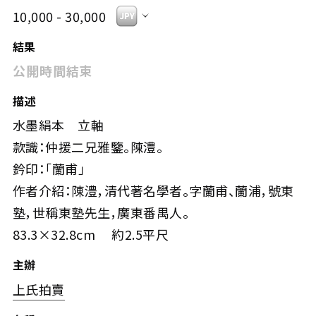
10,000 - 30,000
結果
公開時間結束
描述
水墨絹本 立軸
款識：仲援二兄雅鑒。陳澧。
鈐印：「蘭甫」
作者介紹：陳澧，清代著名學者。字蘭甫、蘭浦，號東
塾，世稱東塾先生，廣東番禺人。
83.3×32.8cm 約2.5平尺
主辦
上氏拍賣