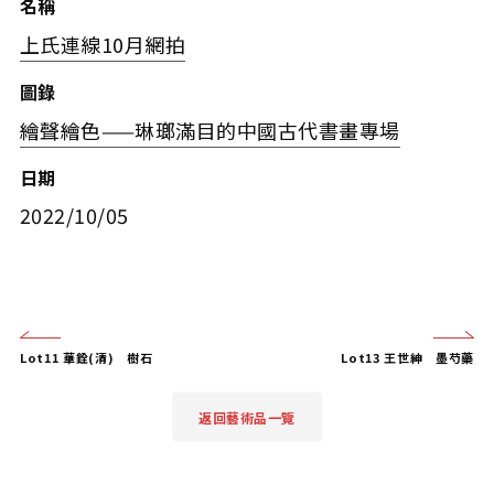
名稱
上氏連線10月網拍
圖錄
繪聲繪色——琳瑯滿目的中國古代書畫專場
日期
2022/10/05
Lot11 華銓(清) 樹石
Lot13 王世紳 墨芍藥
返回藝術品一覽