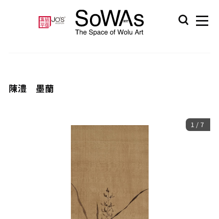
陳澧 墨蘭
1
/
7