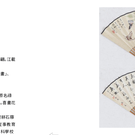
翩。江載
畫」、
，原名祿
。喜畫花
別署耕石簃
從事教育
專科學校