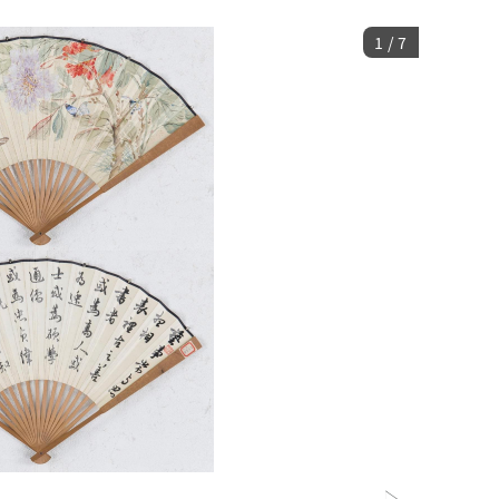
1
/
7