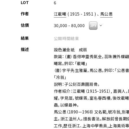
LOT
6
作者
江載曦
( 1915 - 1951 ) 、
馬公愚
估價
30,000 - 80,000
結果
公開時間結束
描述
設色灑金紙 成扇
款識：（畫）香得坤靈秀氣全，蕊珠團外蝶翩
曦寫。鈐印：「載曦」
（書）宇平先生雅屬，馬公愚。鈐印：「公愚書
「冷翁」
説明：子公刻百壽圖扇骨。
作者紹介：江載曦（1915-1951）, 嘉興人
耀，字見厓，號蝶胥，室名眷西樓，後改載曦
蟲，以蝶最神。
馬公愚（1890—1968）又名範,號冷翁,
主。浙江溫州人。擅長書法。解放前曾長期
工作,歷任浙江、上海中學教員,上海美術