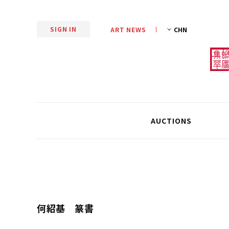
SIGN IN
ART NEWS
AUCTIONS
何紹基 篆書