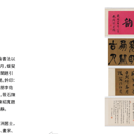
論書法以
月，蝯叟
澤闓題引
。鈐印：
竹朋李佐
，筱石陳
陳紹寬題
靜。
洲居士，
、畫家、