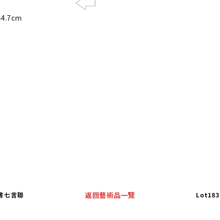
4.7cm
Previous
尺
隸書七言聯
返回藝術品一覽
Lot1