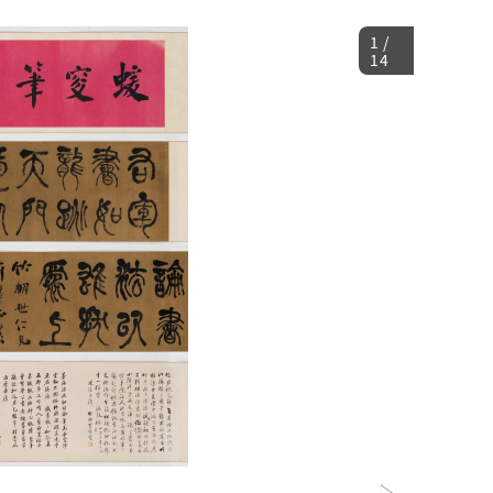
1
/
14