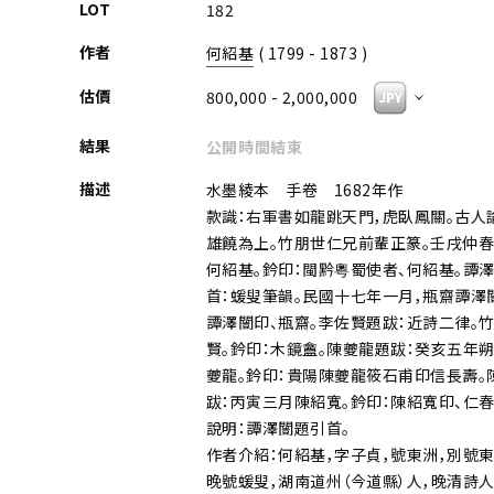
LOT
182
作者
何紹基
( 1799 - 1873 )
估價
800,000 - 2,000,000
結果
公開時間結束
描述
水墨綾本 手卷 1682年作
款識：右軍書如龍跳天門，虎臥鳳關。古人
雄饒為上。竹朋世仁兄前輩正篆。壬戌仲春
何紹基。鈐印：閩黔粵蜀使者、何紹基。譚
首：蝯叟筆韻。民國十七年一月，瓶齋譚澤闓
譚澤闓印、瓶齋。李佐賢題跋：近詩二律。
賢。鈐印：木鏡盦。陳夔龍題跋：癸亥五年朔
夔龍。鈐印：貴陽陳夔龍筱石甫印信長壽。
跋：丙寅三月陳紹寬。鈐印：陳紹寬印、仁春
說明：譚澤闓題引首。
作者介紹：何紹基，字子貞，號東洲，別號東
晚號蝯叟，湖南道州（今道縣）人，晚清詩人