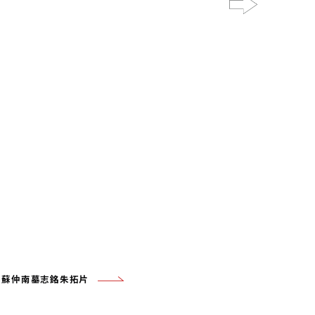
Next
83 蘇仲南墓志銘朱拓片