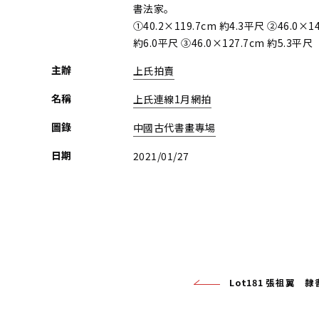
書法家。
①40.2×119.7cm 約4.3平尺 ②46.0×14
約6.0平尺 ③46.0×127.7cm 約5.3平
主辦
上氏拍賣
名稱
上氏連線1月網拍
圖錄
中國古代書畫專場
日期
2021/01/27
Lot181 張祖翼 