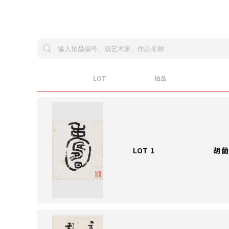
LOT
拍品
LOT 1
胡蘭