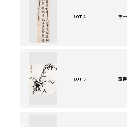
LOT 4
王一
LOT 5
董壽