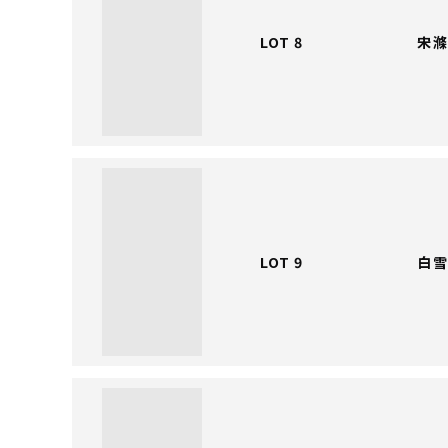
LOT 8
宋滌
LOT 9
白雪