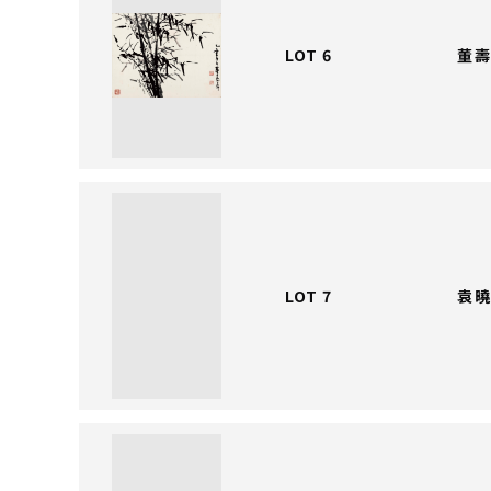
LOT 6
董壽
LOT 7
袁曉