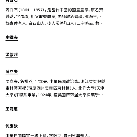
齊白石（1864－1957），是當代中國的國畫畫家。原名齊
純芝，字渭清，祖父取號蘭亭，老師取名齊璜，號瀕生，別
號寄萍老人、白石山人，後人常將「山人」二字略去，故後
常號「白石」。齊白石也和張大千並稱「南張北齊」。
李鐵夫
梁啟超
陳立夫
陳立夫，名祖燕，字立夫，中華民國政治家。浙江省吳興縣
東林澤河裡（現屬湖州吳興區東林鎮）人，北洋大學(天津
大學)採礦系畢業。1924年，獲美國匹茲堡大學採礦學碩
士學位。父陳其業，字勤士，兄陳祖燾，字果夫。其二叔陳
英士（陳其美）於辛亥革命初期與黃興同為孫文的左右股
王寵惠
肱，陳其美與蔣中正關係密切，為蔣中正結義之兄，將蔣
中正引薦於孫文。
何應欽
中華民國陸軍一級上將，字敬之，貴州省興義人。