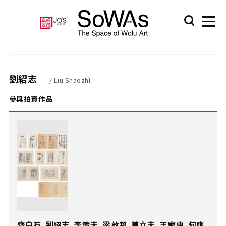
劉紹志
/ Liu Shaozhì
參與拍賣作品
齊白石、劉紹志、李鐵夫、梁啟超、陳立夫、王寵惠、何應