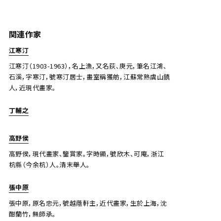
関連作家
陶壽伯 梅竹長清
江寒汀
上氏拍賣
主辦
江寒汀（1903-1963），名上漁，又名荻、庚元，筆名江鴻、
2022/11/28
日期
石溪，字寒汀，號寒汀居士，畫室稱獲舫，江蘇常熟虞山鎮
人，近現代畫家。
估價
JPY 30,000 - 50,000
丁輔之
結果
高野侯
公開時間結束
高野侯，現代畫家、鑒賞家。字時顯，號欣木、可庵，浙江
杭縣（今余杭）人。清末舉人。
張中原
張中原，原名忠元，號越蔭軒主，近代畫家，生於上海，沈
酣蘭竹，無師承。