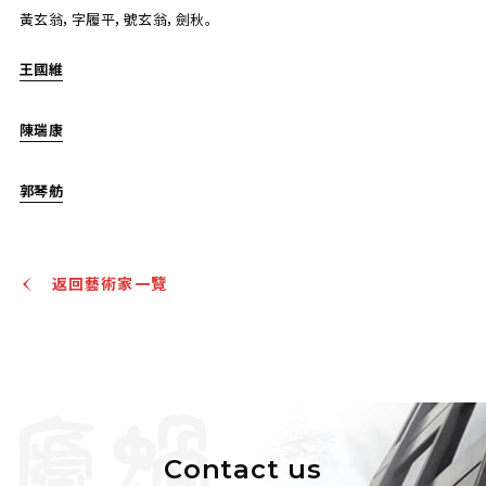
毫為作花卉，擲筆即去，更年見而大異，之後若乾年，君諾
黃玄翁，字履平，號玄翁，劍秋。
竟為花卉高手。
王國維
陳瑞康
郭琴舫
陳瑞康、郭琴舫、陶壽伯 山水、飛瀑、雙清
上氏拍賣
主辦
2020/07/21
日期
返回藝術家一覽
估價
JPY 10,000 - 30,000
結果
公開時間結束
Contact us