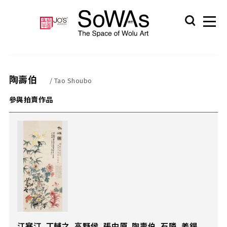
陶壽伯
/ Tao Shoubo
參與拍賣作品
江寒汀、丁輔之、高野侯、張中原、陶壽伯、石隣、姜錫