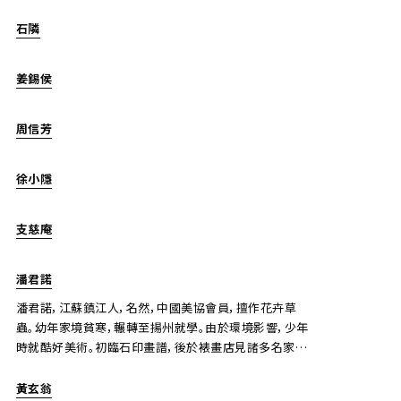
石隣
姜錫侯
陶壽伯、王國維 篆書、墨梅、扇面隸書
周信芳
上氏拍賣
主辦
徐小隱
2020/08/31
日期
估價
支慈庵
JPY 10,000 - 30,000
結果
潘君諾
公開時間結束
潘君諾，江蘇鎮江人，名然，中國美協會員，擅作花卉草
蟲。幼年家境貧寒，輾轉至揚州就學。由於環境影響，少年
時就酷好美術。初臨石印畫譜，後於裱畫店見諸多名家真
跡，遂背臨所見，打下了堅實的基礎，又於揚州畫派有所
瞭解。年十五六，過秦更年宅，見案頭有一空白扇面，即揮
黃玄翁